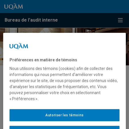
Passer au contenu
Accéder au menu principal
Accéder à la recherche
Passer au contenu
Accéder au menu principal
Bureau de l'audit interne
Menu
Préférences en matière de témoins
Nous utilisons des témoins (cookies) afin de collecter des
informations qui nous permettent d’améliorer votre
Test
expérience sur le site, de vous proposer des contenus vidéo,
d’analyser les statistiques de fréquentation, etc. Vous
pouvez personnaliser votre choix en sélectionnant
Bonjour ceci est un test.
« Préférences ».
Autoriser les témoins