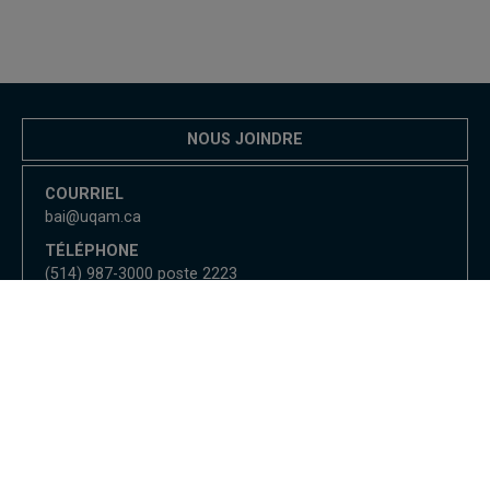
NOUS JOINDRE
COURRIEL
bai@uqam.ca
TÉLÉPHONE
(514) 987-3000 poste 2223
Bureau de l'audit interne
Nous joindre
UQAM - Université du Québec à Montréal