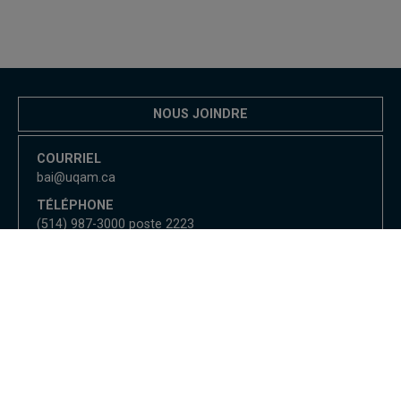
NOUS JOINDRE
COURRIEL
bai@uqam.ca
TÉLÉPHONE
(514) 987-3000 poste 2223
Bureau de l'audit interne
Nous joindre
UQAM - Université du Québec à Montréal