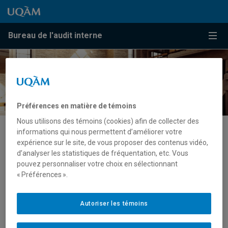
Passer au contenu
Accéder au menu principal
Accéder à la recherche
Passer au contenu
Accéder au menu principal
Bureau de l'audit interne
Menu
Préférences en matière de témoins
Nous utilisons des témoins (cookies) afin de collecter des
informations qui nous permettent d’améliorer votre
Uncategorized
expérience sur le site, de vous proposer des contenus vidéo,
d’analyser les statistiques de fréquentation, etc. Vous
pouvez personnaliser votre choix en sélectionnant
« Préférences ».
Hello world!
juin 10, 2020
Autoriser les témoins
Bienvenue sur Répertoire des actifs informationnels. Vous